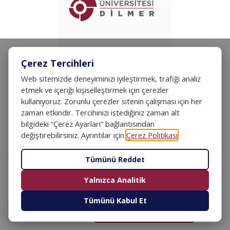
Çerez Tercihleri
Web sitemizde deneyiminizi iyileştirmek, trafiği analiz
etmek ve içeriği kişiselleştirmek için çerezler
kullanıyoruz. Zorunlu çerezler sitenin çalışması için her
zaman etkindir. Tercihinizi istediğiniz zaman alt
Uygulamalı Bilgisayar
bilgideki “Çerez Ayarları” bağlantısından
değiştirebilirsiniz. Ayrıntılar için
Çerez Politikası
.
Ağları Yönetimi
Tümünü Reddet
10.000,00
₺
Yalnızca Analitik
Tümünü Kabul Et
SEPETE EKLE