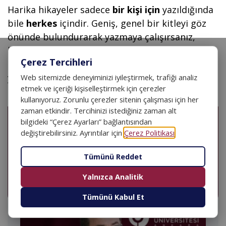
Harika hikayeler sadece
bir kişi için
yazıldığında
bile
herkes
içindir. Geniş, genel bir kitleyi göz
önünde bulundurarak yazmaya çalışırsanız,
hikayeniz sahte görünecek ve duygudan yoksun
Çerez Tercihleri
olacaktır. Kimse ilgilenmeyecek. Bir kişi için
yazın. Biri için gerçekse, geri kalanı için de
Web sitemizde deneyiminizi iyileştirmek, trafiği analiz
etmek ve içeriği kişiselleştirmek için çerezler
gerçektir.
kullanıyoruz. Zorunlu çerezler sitenin çalışması için her
zaman etkindir. Tercihinizi istediğiniz zaman alt
bilgideki “Çerez Ayarları” bağlantısından
TR
EN
değiştirebilirsiniz. Ayrıntılar için
Çerez Politikası
.
Tümünü Reddet
KURUMSAL · REKTÖRÜMÜZDEN
Rektörün Mesajı
Yalnızca Analitik
Tümünü Kabul Et