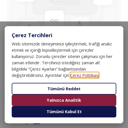
Çerez Tercihleri
Web sitemizde deneyiminizi iyileştirmek, trafiği analiz
etmek ve içeriği kişiselleştirmek için çerezler
kullanıyoruz. Zorunlu çerezler sitenin çalışması için her
Türkçe (Saatlik Fiyat)
zaman etkindir. Tercihinizi istediğiniz zaman alt
bilgideki “Çerez Ayarları” bağlantısından
değiştirebilirsiniz. Ayrıntılar için
Çerez Politikası
.
550,00
₺
Tümünü Reddet
SEPETE EKLE
Yalnızca Analitik
Tümünü Kabul Et